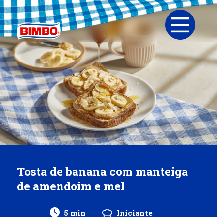
Tosta de banana com manteiga
de amendoim e mel
5 min
Iniciante