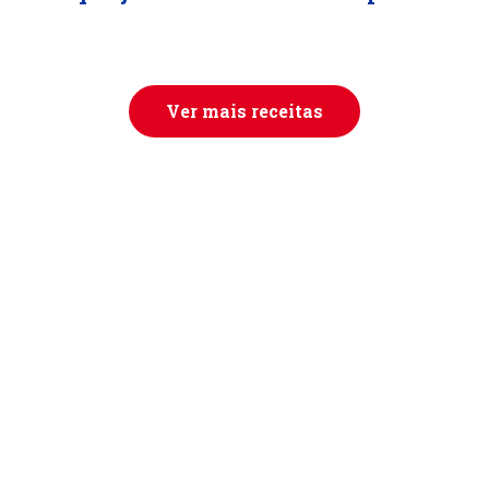
Ver mais receitas
© BIMBO DONUTS PORTUGAL, LDA.
Todos los derechos reservados.
Contacte-nos
Política de cookies
Preferências de privacidade