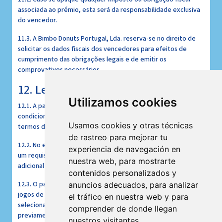
associada ao prémio, esta será da responsabilidade exclusiva
do vencedor.
11.3. A Bimbo Donuts Portugal, Lda. reserva-se no direito de
solicitar os dados fiscais dos vencedores para efeitos de
cumprimento das obrigações legais e de emitir os
comprovativos necessários.
12. Legalidade e Transparência
Utilizamos cookies
12.1. A participação no presente passatempo está
condicionada à compra de produtos da família Bimbo®, nos
Usamos cookies y otras técnicas
termos definidos neste regulamento.
de rastreo para mejorar tu
12.2. No entanto, a compra destes produtos constitui apenas
experiencia de navegación en
um requisito promocional e não implica qualquer pagamento
nuestra web, para mostrarte
adicional para efeitos de participação.
contenidos personalizados y
12.3. O passatempo não se enquadra no regime jurídico dos
anuncios adecuados, para analizar
jogos de fortuna ou azar, uma vez que os vencedores são
el tráfico en nuestra web y para
selecionados com base em critérios objetivos e/ou aleatórios
comprender de donde llegan
previamente definidos, garantindo-se a equidade do
nuestros visitantes.