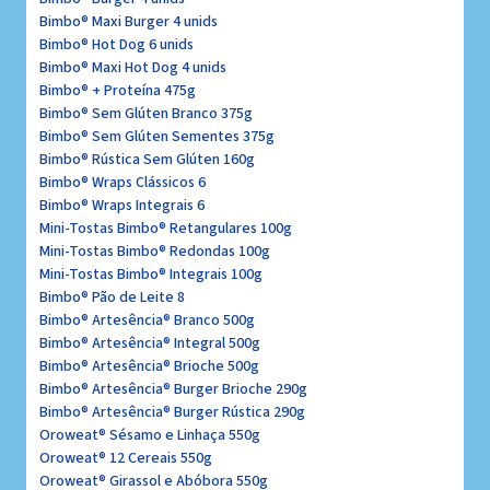
Bimbo® Maxi Burger 4 unids
Bimbo® Hot Dog 6 unids
Bimbo® Maxi Hot Dog 4 unids
Bimbo® + Proteína 475g
Bimbo® Sem Glúten Branco 375g
Bimbo® Sem Glúten Sementes 375g
Bimbo® Rústica Sem Glúten 160g
Bimbo® Wraps Clássicos 6
Bimbo® Wraps Integrais 6
Mini-Tostas Bimbo® Retangulares 100g
Mini-Tostas Bimbo® Redondas 100g
Mini-Tostas Bimbo® Integrais 100g
Bimbo® Pão de Leite 8
Bimbo® Artesência® Branco 500g
Bimbo® Artesência® Integral 500g
Bimbo® Artesência® Brioche 500g
Bimbo® Artesência® Burger Brioche 290g
Bimbo® Artesência® Burger Rústica 290g
Oroweat® Sésamo e Linhaça 550g
Oroweat® 12 Cereais 550g
Oroweat® Girassol e Abóbora 550g