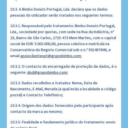
10.3. A Bimbo Donuts Portugal, Lda. declara que os dados
pessoais do utilizador serão tratados nos seguintes termos:
10.3.1. Responsável pelo tratamento: Bimbo Donuts Portugal,
Lda., sociedade por quotas, com sede na Rua da Indústria, nº
25, Bairro de São Carlos, 2725-473 Mem Martins, com o capital
social de EUR: 5.002.000,00, pessoa coletiva e matrícula na
Conservatória do Registo Comercial sob o n.º 501487646, e
email
apoioclientespt@grupobimbo.com
;
10.3.2. O contacto do encarregado de proteção de dados, é o
seguinte:
dpd@grupobimbo.com
;
10.3.3. Dados recolhidos e tratados: Nome, Data de
Nascimento, E-Mail, Morada (a qual inclui a localidade e código
postal) e Contacto Telefónico;
10.3.4. Origem dos dados: fornecidos pelo participante após
contacto da marca ao mesmo;
10.3.5. Finalidade e fundamento jurídico do tratamento: envio