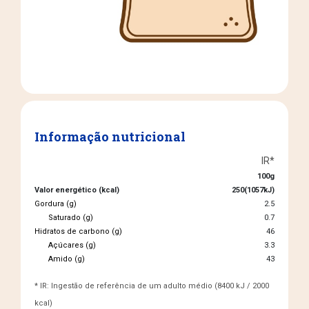
Informação nutricional
IR*
100g
Valor energético (kcal)
250(1057kJ)
Gordura (g)
2.5
Saturado (g)
0.7
Hidratos de carbono (g)
46
Açúcares (g)
3.3
Amido (g)
43
* IR: Ingestão de referência de um adulto médio (8400 kJ / 2000
kcal)